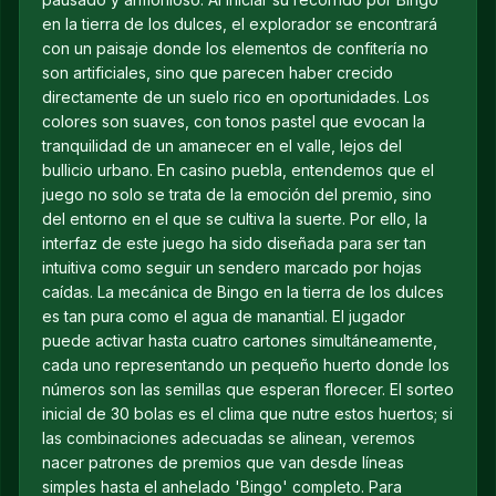
en la tierra de los dulces, el explorador se encontrará
con un paisaje donde los elementos de confitería no
son artificiales, sino que parecen haber crecido
directamente de un suelo rico en oportunidades. Los
colores son suaves, con tonos pastel que evocan la
tranquilidad de un amanecer en el valle, lejos del
bullicio urbano. En casino puebla, entendemos que el
juego no solo se trata de la emoción del premio, sino
del entorno en el que se cultiva la suerte. Por ello, la
interfaz de este juego ha sido diseñada para ser tan
intuitiva como seguir un sendero marcado por hojas
caídas. La mecánica de Bingo en la tierra de los dulces
es tan pura como el agua de manantial. El jugador
puede activar hasta cuatro cartones simultáneamente,
cada uno representando un pequeño huerto donde los
números son las semillas que esperan florecer. El sorteo
inicial de 30 bolas es el clima que nutre estos huertos; si
las combinaciones adecuadas se alinean, veremos
nacer patrones de premios que van desde líneas
simples hasta el anhelado 'Bingo' completo. Para