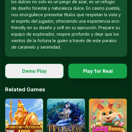
los dulces no solo es un juego de azar, es un refugio
de diseño forestal y naturaleza dulce. En casino puebla,
nos enorgullece presentar títulos que respetan la vista y
el espíritu del jugador, ofreciendo una experiencia eco-
friendly en su diseño y soft en su ejecución. Prepare su
equipo de explorador, respire profundo y deje que los
vientos de la fortuna le guíen a través de este paraíso
de caramelo y serenidad.
Demo Play
Play for Real
Related Games