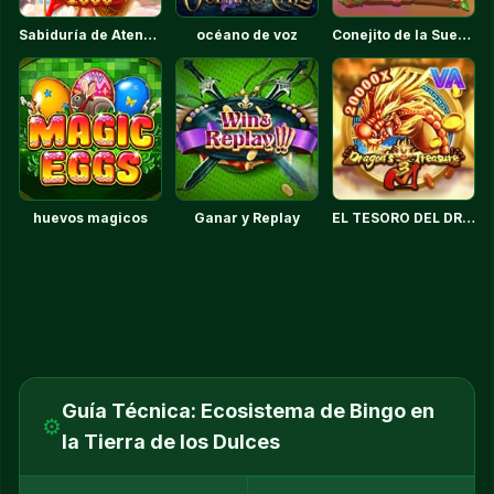
Sabiduría de Atenea 1000
océano de voz
Conejito de la Suerte
huevos magicos
Ganar y Replay
EL TESORO DEL DRAGÓN SAGRADO 3 M
Guía Técnica: Ecosistema de Bingo en
⚙️
la Tierra de los Dulces