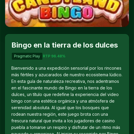
▶
Bingo en la tierra de los dulces
Pragmatic Play
RTP 96.48%
Bienvenido a una expedición sensorial por los rincones
más fértiles y azucarados de nuestro ecosistema lúdico.
En esta guía de naturaleza recreativa, nos adentramos
en el fascinante mundo de Bingo en la tierra de los
dulces, un título que redefine la experiencia del video
bingo con una estética orgánica y una atmósfera de
serenidad absoluta. Al igual que los bosques que
rodean nuestra región, este juego brota con una
frescura natural que invita a los jugadores de casino
puebla a tomarse un respiro y disfrutar de un ritmo más
pausado y armonioso. Al iniciar su recorrido por Bingo