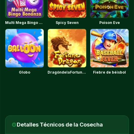
Multi Mega Bingo Bonanza
Spicy Seven
Poison Eve
Globo
DragóndelaFortunaII
Fiebre de béisbol
⚙️
Detalles Técnicos de la Cosecha