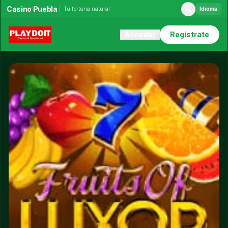
Casino Puebla
Tu fortuna natural
Idioma
Acceder
Regístrate