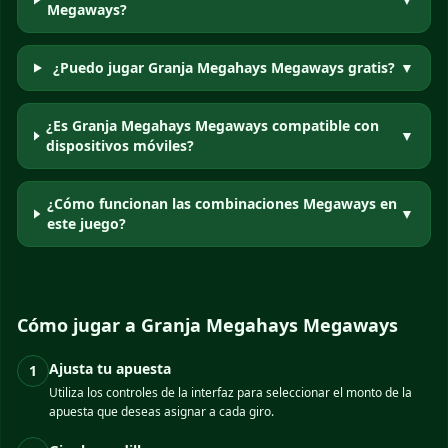
Megaways?
¿Puedo jugar Granja Megahays Megaways gratis?
▼
¿Es Granja Megahays Megaways compatible con
▼
dispositivos móviles?
¿Cómo funcionan las combinaciones Megaways en
▼
este juego?
Cómo jugar a Granja Megahays Megaways
Ajusta tu apuesta
1
Utiliza los controles de la interfaz para seleccionar el monto de la
apuesta que deseas asignar a cada giro.