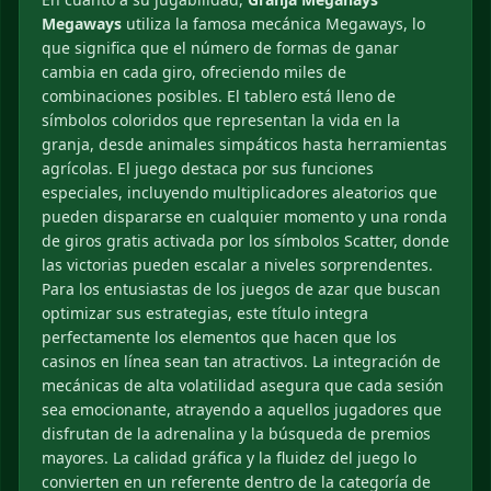
Megaways
utiliza la famosa mecánica Megaways, lo
que significa que el número de formas de ganar
cambia en cada giro, ofreciendo miles de
combinaciones posibles. El tablero está lleno de
símbolos coloridos que representan la vida en la
granja, desde animales simpáticos hasta herramientas
agrícolas. El juego destaca por sus funciones
especiales, incluyendo multiplicadores aleatorios que
pueden dispararse en cualquier momento y una ronda
de giros gratis activada por los símbolos Scatter, donde
las victorias pueden escalar a niveles sorprendentes.
Para los entusiastas de los juegos de azar que buscan
optimizar sus estrategias, este título integra
perfectamente los elementos que hacen que los
casinos en línea sean tan atractivos. La integración de
mecánicas de alta volatilidad asegura que cada sesión
sea emocionante, atrayendo a aquellos jugadores que
disfrutan de la adrenalina y la búsqueda de premios
mayores. La calidad gráfica y la fluidez del juego lo
convierten en un referente dentro de la categoría de