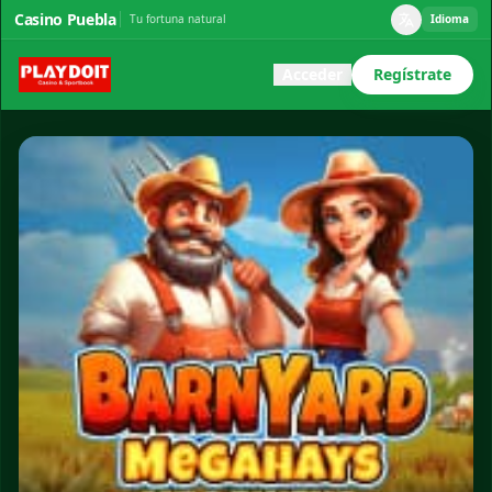
Casino Puebla
Tu fortuna natural
Idioma
Acceder
Regístrate