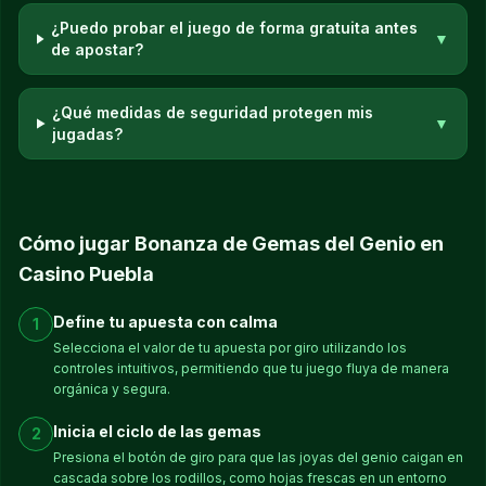
¿Puedo probar el juego de forma gratuita antes
▼
de apostar?
¿Qué medidas de seguridad protegen mis
▼
jugadas?
Cómo jugar Bonanza de Gemas del Genio en
Casino Puebla
Define tu apuesta con calma
1
Selecciona el valor de tu apuesta por giro utilizando los
controles intuitivos, permitiendo que tu juego fluya de manera
orgánica y segura.
Inicia el ciclo de las gemas
2
Presiona el botón de giro para que las joyas del genio caigan en
cascada sobre los rodillos, como hojas frescas en un entorno