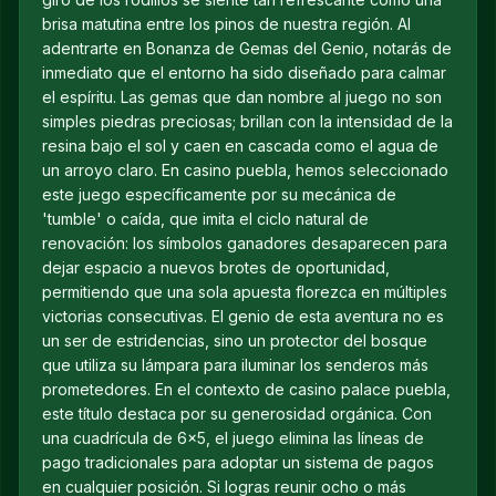
brisa matutina entre los pinos de nuestra región. Al
adentrarte en Bonanza de Gemas del Genio, notarás de
inmediato que el entorno ha sido diseñado para calmar
el espíritu. Las gemas que dan nombre al juego no son
simples piedras preciosas; brillan con la intensidad de la
resina bajo el sol y caen en cascada como el agua de
un arroyo claro. En casino puebla, hemos seleccionado
este juego específicamente por su mecánica de
'tumble' o caída, que imita el ciclo natural de
renovación: los símbolos ganadores desaparecen para
dejar espacio a nuevos brotes de oportunidad,
permitiendo que una sola apuesta florezca en múltiples
victorias consecutivas. El genio de esta aventura no es
un ser de estridencias, sino un protector del bosque
que utiliza su lámpara para iluminar los senderos más
prometedores. En el contexto de casino palace puebla,
este título destaca por su generosidad orgánica. Con
una cuadrícula de 6x5, el juego elimina las líneas de
pago tradicionales para adoptar un sistema de pagos
en cualquier posición. Si logras reunir ocho o más