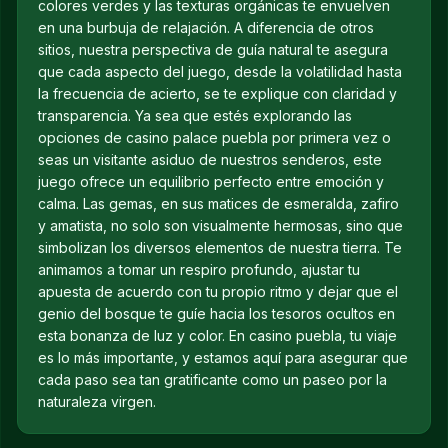
colores verdes y las texturas orgánicas te envuelven
en una burbuja de relajación. A diferencia de otros
sitios, nuestra perspectiva de guía natural te asegura
que cada aspecto del juego, desde la volatilidad hasta
la frecuencia de acierto, se te explique con claridad y
transparencia. Ya sea que estés explorando las
opciones de casino palace puebla por primera vez o
seas un visitante asiduo de nuestros senderos, este
juego ofrece un equilibrio perfecto entre emoción y
calma. Las gemas, en sus matices de esmeralda, zafiro
y amatista, no solo son visualmente hermosas, sino que
simbolizan los diversos elementos de nuestra tierra. Te
animamos a tomar un respiro profundo, ajustar tu
apuesta de acuerdo con tu propio ritmo y dejar que el
genio del bosque te guíe hacia los tesoros ocultos en
esta bonanza de luz y color. En casino puebla, tu viaje
es lo más importante, y estamos aquí para asegurar que
cada paso sea tan gratificante como un paseo por la
naturaleza virgen.