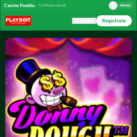
Casino Puebla
Tu fortuna natural
Idioma
Acceder
Regístrate