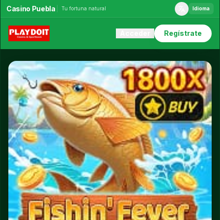
Casino Puebla
Tu fortuna natural
Idioma
Acceder
Regístrate