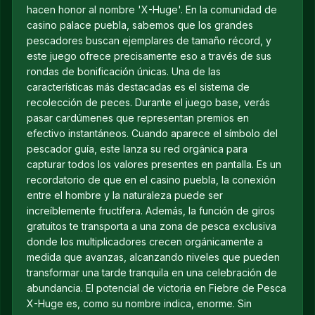
hacen honor al nombre 'X-Huge'. En la comunidad de
casino palace puebla, sabemos que los grandes
pescadores buscan ejemplares de tamaño récord, y
este juego ofrece precisamente eso a través de sus
rondas de bonificación únicas. Una de las
características más destacadas es el sistema de
recolección de peces. Durante el juego base, verás
pasar cardúmenes que representan premios en
efectivo instantáneos. Cuando aparece el símbolo del
pescador guía, este lanza su red orgánica para
capturar todos los valores presentes en pantalla. Es un
recordatorio de que en el casino puebla, la conexión
entre el hombre y la naturaleza puede ser
increíblemente fructífera. Además, la función de giros
gratuitos te transporta a una zona de pesca exclusiva
donde los multiplicadores crecen orgánicamente a
medida que avanzas, alcanzando niveles que pueden
transformar una tarde tranquila en una celebración de
abundancia. El potencial de victoria en Fiebre de Pesca
X-Huge es, como su nombre indica, enorme. Sin