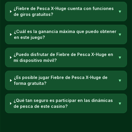
¿Fiebre de Pesca X-Huge cuenta con funciones
▼
de giros gratuitos?
¿Cuál es la ganancia máxima que puedo obtener
▼
en este juego?
¿Puedo disfrutar de Fiebre de Pesca X-Huge en
▼
mi dispositivo móvil?
¿Es posible jugar Fiebre de Pesca X-Huge de
▼
forma gratuita?
¿Qué tan seguro es participar en las dinámicas
▼
de pesca de este casino?