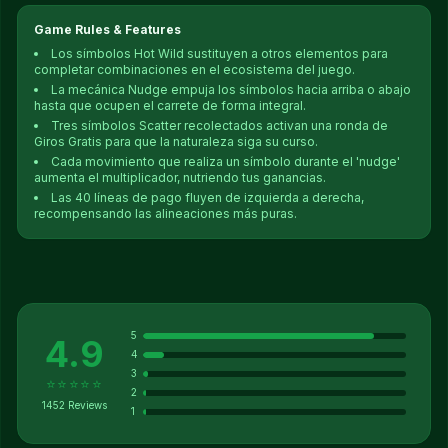
Game Rules & Features
Los símbolos Hot Wild sustituyen a otros elementos para
completar combinaciones en el ecosistema del juego.
La mecánica Nudge empuja los símbolos hacia arriba o abajo
hasta que ocupen el carrete de forma integral.
Tres símbolos Scatter recolectados activan una ronda de
Giros Gratis para que la naturaleza siga su curso.
Cada movimiento que realiza un símbolo durante el 'nudge'
aumenta el multiplicador, nutriendo tus ganancias.
Las 40 líneas de pago fluyen de izquierda a derecha,
recompensando las alineaciones más puras.
5
4.9
4
3
⭐⭐⭐⭐⭐
2
1452 Reviews
1