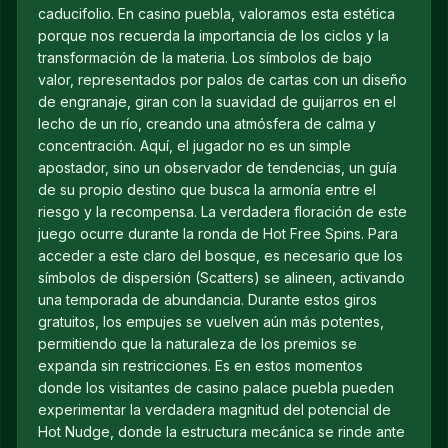
caducifolio. En casino puebla, valoramos esta estética
porque nos recuerda la importancia de los ciclos y la
transformación de la materia. Los símbolos de bajo
valor, representados por palos de cartas con un diseño
de engranaje, giran con la suavidad de guijarros en el
lecho de un río, creando una atmósfera de calma y
concentración. Aquí, el jugador no es un simple
apostador, sino un observador de tendencias, un guía
de su propio destino que busca la armonía entre el
riesgo y la recompensa. La verdadera floración de este
juego ocurre durante la ronda de Hot Free Spins. Para
acceder a este claro del bosque, es necesario que los
símbolos de dispersión (Scatters) se alineen, activando
una temporada de abundancia. Durante estos giros
gratuitos, los empujes se vuelven aún más potentes,
permitiendo que la naturaleza de los premios se
expanda sin restricciones. Es en estos momentos
donde los visitantes de casino palace puebla pueden
experimentar la verdadera magnitud del potencial de
Hot Nudge, donde la estructura mecánica se rinde ante