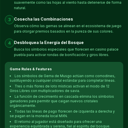
suavemente como las hojas al viento hasta detenerse de forma
natural.
Cosecha las Combinaciones
3
Observa cómo las gemas se alinean en el ecosistema de juego
para otorgar premios basados en la pureza de sus colores.
Desbloquea la Energía del Bosque
4
Busca los símbolos especiales que florecen en casino palace
puebla para activar rondas de bonificación y giros libres.
Game Rules & Features
Los símbolos de Gema de Musgo actúan como comodines,
sustituyendo a cualquier cristal estándar para completar líneas.
Tres o más flores de loto místicas activan el modo de 12
Giros Libres con multiplicadores de savia.
La función de crecimiento en cascada elimina los símbolos
ganadores para permitir que caigan nuevos cristales
orgánicamente.
Todas las líneas de pago florecen de izquierda a derecha y
se pagan en la moneda local MXN.
El retorno al jugador está diseñado para ofrecer una
experiencia equilibrada y serena, fiel al espíritu del bosque.