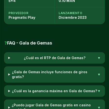
5x4
0.10 MXN
PROVEEDOR
LANZAMIENTO
Pragmatic Play
Diciembre 2023
❓
FAQ - Gala de Gemas
¿Cuál es el RTP de Gala de Gemas?
▼
¿Gala de Gemas incluye funciones de giros
▼
gratis?
¿Cuál es la ganancia máxima en Gala de Gemas?
▼
¿Puedo jugar Gala de Gemas gratis en casino
▼