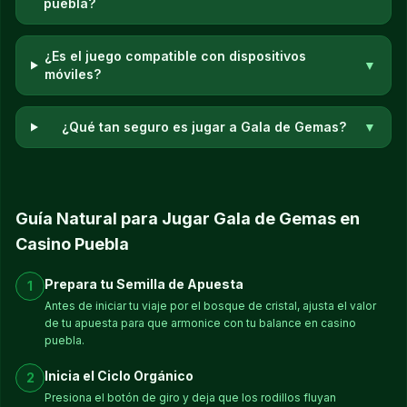
puebla?
¿Es el juego compatible con dispositivos
▼
móviles?
¿Qué tan seguro es jugar a Gala de Gemas?
▼
Guía Natural para Jugar Gala de Gemas en
Casino Puebla
Prepara tu Semilla de Apuesta
1
Antes de iniciar tu viaje por el bosque de cristal, ajusta el valor
de tu apuesta para que armonice con tu balance en casino
puebla.
Inicia el Ciclo Orgánico
2
Presiona el botón de giro y deja que los rodillos fluyan