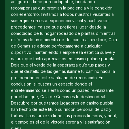
antiguo: es firme pero adaptable, brindando
recompensas que premian la paciencia y la conexión
con el entorno. Invitamos a todos nuestros visitantes a
sumergirse en esta experiencia visual y auditiva sin
precedentes. Ya sea que prefieras jugar desde la
comodidad de tu hogar rodeado de plantas o mientras
disfrutas de un momento de descanso al aire libre, Gala
de Gemas se adapta perfectamente a cualquier
dispositivo, manteniendo siempre esa estética suave y
natural que tanto apreciamos en casino palace puebla.
Deja que el verde de la esperanza guíe tus pasos y
que el destello de las gemas ilumine tu camino hacia la
prosperidad en este santuario de recreación. En
conclusión, si buscas un espacio donde el
entretenimiento se sienta como un paseo revitalizante
por el bosque, Gala de Gemas es tu destino ideal.
Descubre por qué tantos jugadores en casino puebla
han hecho de este título su rincón personal de paz y
fortuna. La naturaleza tiene sus propios tiempos, y aquí,
el tiempo es el de la victoria serena y la satisfacción
plena.