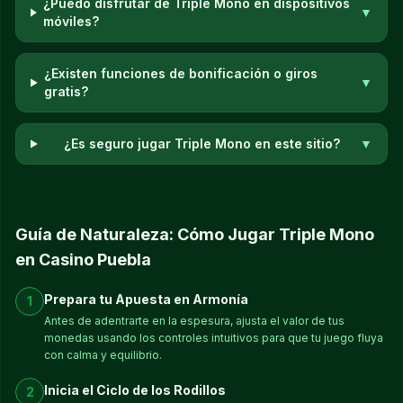
¿Puedo disfrutar de Triple Mono en dispositivos
▼
móviles?
¿Existen funciones de bonificación o giros
▼
gratis?
¿Es seguro jugar Triple Mono en este sitio?
▼
Guía de Naturaleza: Cómo Jugar Triple Mono
en Casino Puebla
Prepara tu Apuesta en Armonía
1
Antes de adentrarte en la espesura, ajusta el valor de tus
monedas usando los controles intuitivos para que tu juego fluya
con calma y equilibrio.
Inicia el Ciclo de los Rodillos
2