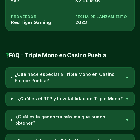
5x3
$2.00 MXN
PROVEEDOR
FECHA DE LANZAMIENTO
Red Tiger Gaming
2023
❓
FAQ - Triple Mono en Casino Puebla
¿Qué hace especial a Triple Mono en Casino
▼
Palace Puebla?
¿Cuál es el RTP y la volatilidad de Triple Mono?
▼
¿Cuál es la ganancia máxima que puedo
▼
obtener?