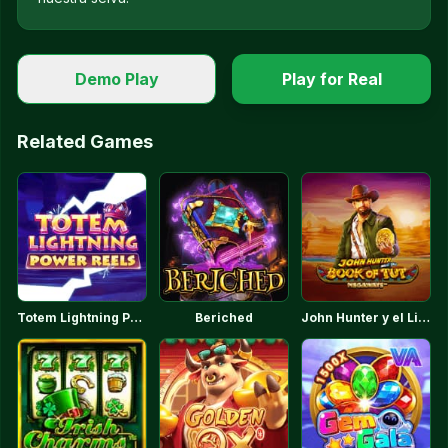
Demo Play
Play for Real
Related Games
Totem Lightning Power Reels
Beriched
John Hunter y el Libro de Tut Megaways