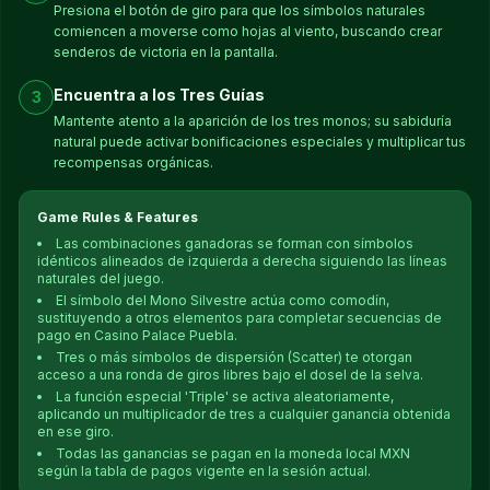
Presiona el botón de giro para que los símbolos naturales
comiencen a moverse como hojas al viento, buscando crear
senderos de victoria en la pantalla.
Encuentra a los Tres Guías
3
Mantente atento a la aparición de los tres monos; su sabiduría
natural puede activar bonificaciones especiales y multiplicar tus
recompensas orgánicas.
Game Rules & Features
Las combinaciones ganadoras se forman con símbolos
idénticos alineados de izquierda a derecha siguiendo las líneas
naturales del juego.
El símbolo del Mono Silvestre actúa como comodín,
sustituyendo a otros elementos para completar secuencias de
pago en Casino Palace Puebla.
Tres o más símbolos de dispersión (Scatter) te otorgan
acceso a una ronda de giros libres bajo el dosel de la selva.
La función especial 'Triple' se activa aleatoriamente,
aplicando un multiplicador de tres a cualquier ganancia obtenida
en ese giro.
Todas las ganancias se pagan en la moneda local MXN
según la tabla de pagos vigente en la sesión actual.