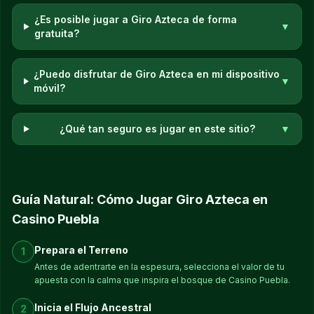
¿Es posible jugar a Giro Azteca de forma
▼
gratuita?
¿Puedo disfrutar de Giro Azteca en mi dispositivo
▼
móvil?
¿Qué tan seguro es jugar en este sitio?
▼
Guía Natural: Cómo Jugar Giro Azteca en
Casino Puebla
Prepara el Terreno
1
Antes de adentrarte en la espesura, selecciona el valor de tu
apuesta con la calma que inspira el bosque de Casino Puebla.
Inicia el Flujo Ancestral
2