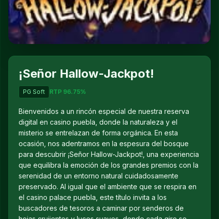
▶
¡Señor Hallow-Jackpot!
PG Soft
RTP 96.75%
Bienvenidos a un rincón especial de nuestra reserva
digital en casino puebla, donde la naturaleza y el
misterio se entrelazan de forma orgánica. En esta
ocasión, nos adentramos en la espesura del bosque
para descubrir ¡Señor Hallow-Jackpot!, una experiencia
que equilibra la emoción de los grandes premios con la
serenidad de un entorno natural cuidadosamente
preservado. Al igual que el ambiente que se respira en
el casino palace puebla, este título invita a los
buscadores de tesoros a caminar por senderos de
hojas crujientes y luces suaves, donde cada giro se