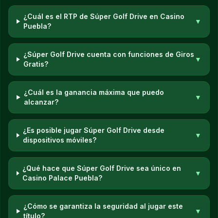
¿Cuál es el RTP de Súper Golf Drive en Casino
▼
Puebla?
¿Súper Golf Drive cuenta con funciones de Giros
▼
Gratis?
¿Cuál es la ganancia máxima que puedo
▼
alcanzar?
¿Es posible jugar Súper Golf Drive desde
▼
dispositivos móviles?
¿Qué hace que Súper Golf Drive sea único en
▼
Casino Palace Puebla?
¿Cómo se garantiza la seguridad al jugar este
▼
título?