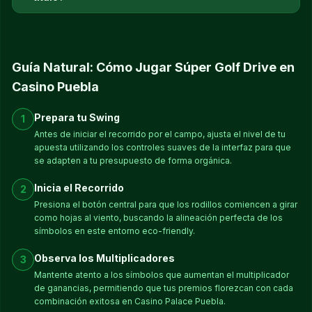
Guía Natural: Cómo Jugar Súper Golf Drive en
Casino Puebla
Prepara tu Swing
1
Antes de iniciar el recorrido por el campo, ajusta el nivel de tu
apuesta utilizando los controles suaves de la interfaz para que
se adapten a tu presupuesto de forma orgánica.
Inicia el Recorrido
2
Presiona el botón central para que los rodillos comiencen a girar
como hojas al viento, buscando la alineación perfecta de los
símbolos en este entorno eco-friendly.
Observa los Multiplicadores
3
Mantente atento a los símbolos que aumentan el multiplicador
de ganancias, permitiendo que tus premios florezcan con cada
combinación exitosa en Casino Palace Puebla.