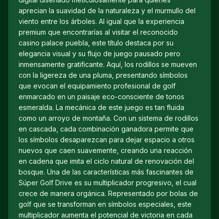
aprecian la suavidad de la naturaleza y el murmullo del
viento entre los árboles. Al igual que la experiencia
premium que encontrarías al visitar el reconocido
casino palace puebla, este título destaca por su
elegancia visual y su flujo de juego pausado pero
inmensamente gratificante. Aquí, los rodillos se mueven
con la ligereza de una pluma, presentando símbolos
que evocan el equipamiento profesional de golf
enmarcado en un paisaje eco-consciente de tonos
esmeralda. La mecánica de este juego es tan fluida
como un arroyo de montaña. Con un sistema de rodillos
en cascada, cada combinación ganadora permite que
los símbolos desaparezcan para dejar espacio a otros
nuevos que caen suavemente, creando una reacción
en cadena que imita el ciclo natural de renovación del
bosque. Una de las características más fascinantes de
Súper Golf Drive es su multiplicador progresivo, el cual
crece de manera orgánica. Representado por bolas de
golf que se transforman en símbolos especiales, este
multiplicador aumenta el potencial de victoria en cada