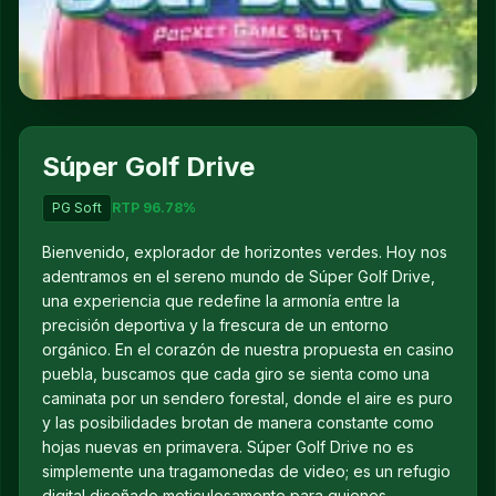
▶
Súper Golf Drive
PG Soft
RTP 96.78%
Bienvenido, explorador de horizontes verdes. Hoy nos
adentramos en el sereno mundo de Súper Golf Drive,
una experiencia que redefine la armonía entre la
precisión deportiva y la frescura de un entorno
orgánico. En el corazón de nuestra propuesta en casino
puebla, buscamos que cada giro se sienta como una
caminata por un sendero forestal, donde el aire es puro
y las posibilidades brotan de manera constante como
hojas nuevas en primavera. Súper Golf Drive no es
simplemente una tragamonedas de video; es un refugio
digital diseñado meticulosamente para quienes