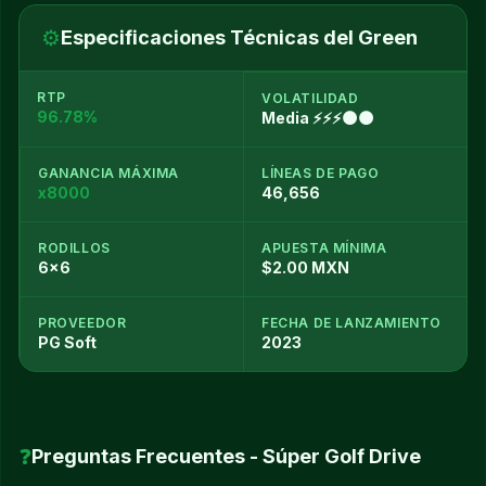
⚙️
Especificaciones Técnicas del Green
RTP
VOLATILIDAD
96.78%
Media ⚡⚡⚡🌑🌑
GANANCIA MÁXIMA
LÍNEAS DE PAGO
x8000
46,656
RODILLOS
APUESTA MÍNIMA
6x6
$2.00 MXN
PROVEEDOR
FECHA DE LANZAMIENTO
PG Soft
2023
❓
Preguntas Frecuentes - Súper Golf Drive