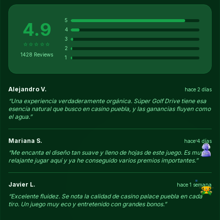
5
4.9
4
3
⭐⭐⭐⭐⭐
2
1428 Reviews
1
Alejandro V.
hace 2 días
“Una experiencia verdaderamente orgánica. Súper Golf Drive tiene esa
esencia natural que busco en casino puebla, y las ganancias fluyen como
el agua.”
Mariana S.
hace 4 días
“Me encanta el diseño tan suave y lleno de hojas de este juego. Es muy
relajante jugar aquí y ya he conseguido varios premios importantes.”
Javier L.
hace 1 semana
“Excelente fluidez. Se nota la calidad de casino palace puebla en cada
tiro. Un juego muy eco y entretenido con grandes bonos.”