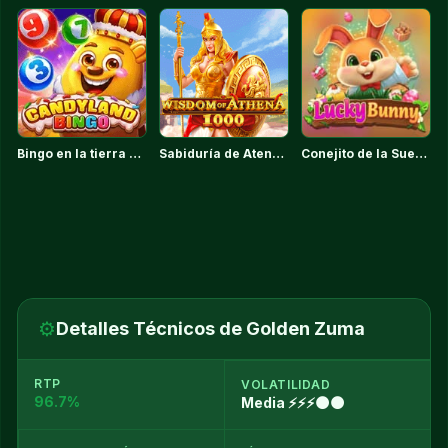
Bingo en la tierra de los dulces
Sabiduría de Atenea 1000
Conejito de la Suerte
⚙️
Detalles Técnicos de Golden Zuma
RTP
VOLATILIDAD
96.7%
Media ⚡⚡⚡🌑🌑