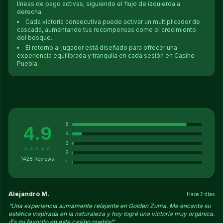
líneas de pago activas, siguiendo el flujo de izquierda a
derecha.
Cada victoria consecutiva puede activar un multiplicador de
cascada, aumentando tus recompensas como el crecimiento
del bosque.
El retorno al jugador está diseñado para ofrecer una
experiencia equilibrada y tranquila en cada sesión en Casino
Puebla.
5
4.9
4
3
⭐⭐⭐⭐⭐
2
1428 Reviews
1
Alejandro M.
Hace 2 días
“Una experiencia sumamente relajante en Golden Zuma. Me encanta su
estética inspirada en la naturaleza y hoy logré una victoria muy orgánica.
¡Es mi favorito en este casino puebla!”