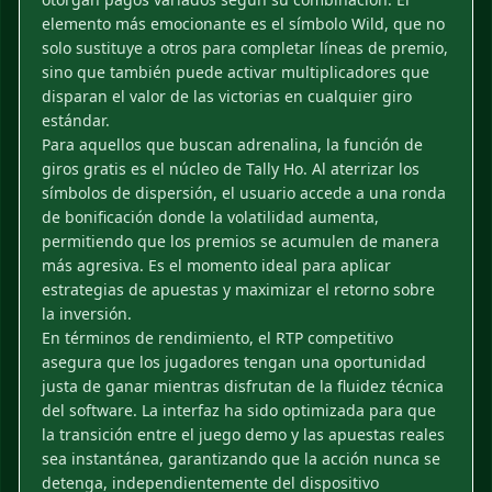
elemento más emocionante es el símbolo Wild, que no
solo sustituye a otros para completar líneas de premio,
sino que también puede activar multiplicadores que
disparan el valor de las victorias en cualquier giro
estándar.
Para aquellos que buscan adrenalina, la función de
giros gratis es el núcleo de Tally Ho. Al aterrizar los
símbolos de dispersión, el usuario accede a una ronda
de bonificación donde la volatilidad aumenta,
permitiendo que los premios se acumulen de manera
más agresiva. Es el momento ideal para aplicar
estrategias de apuestas y maximizar el retorno sobre
la inversión.
En términos de rendimiento, el RTP competitivo
asegura que los jugadores tengan una oportunidad
justa de ganar mientras disfrutan de la fluidez técnica
del software. La interfaz ha sido optimizada para que
la transición entre el juego demo y las apuestas reales
sea instantánea, garantizando que la acción nunca se
detenga, independientemente del dispositivo