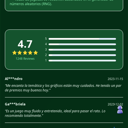
números aleatorios (RNG).
5
4.7
4
3
⭐⭐⭐⭐⭐
2
1248 Reviews
1
Al***ndro
2023-11-15
“Me encanta la temática y los gráficos están muy cuidados. He tenido un par
de premios muy buenos hoy.”
Ga***briela
2023-12-02
“Es un juego muy fluido y entretenido, ideal para pasar el rato. Lo
recomiendo totalmente.”