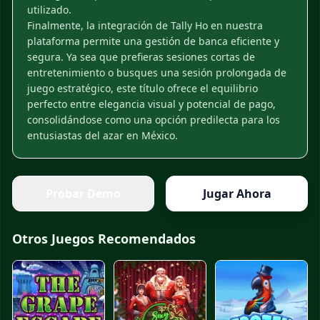
utilizado.
Finalmente, la integración de Tally Ho en nuestra
plataforma permite una gestión de banca eficiente y
segura. Ya sea que prefieras sesiones cortas de
entretenimiento o busques una sesión prolongada de
juego estratégico, este título ofrece el equilibrio
perfecto entre elegancia visual y potencial de pago,
consolidándose como una opción predilecta para los
entusiastas del azar en México.
Probar Demo
Jugar Ahora
Otros Juegos Recomendados