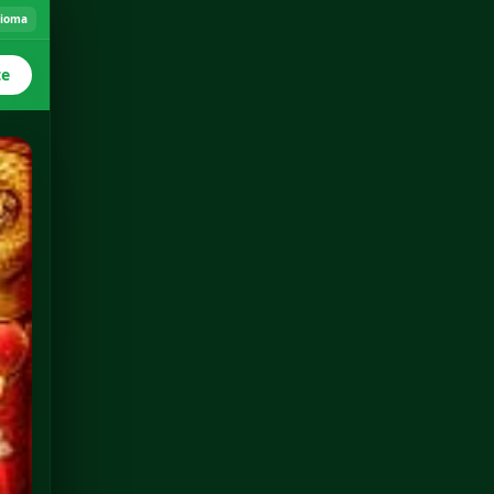
dioma
te