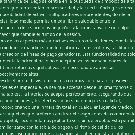
a dinámica de juego se centra en la búsqueda de símbolos de alta
ama que representan la prosperidad y la suerte. Cada giro ofrece
a posibilidad de activar multiplicadores sorprendentes, donde la
olatilidad media permite un equilibrio saludable entre la
recuencia de los premios pequeños y la expectativa de un golpe
ayor que cambie el rumbo de la sesión.
no de los aspectos más atractivos es su ronda de bonos, donde lo
omodines expandidos pueden cubrir carretes enteros, facilitando
a creación de líneas de pago ganadoras. Esta funcionalidad no sol
umenta la adrenalina, sino que optimiza las probabilidades de
btener retornos significativos sin necesidad de apuestas
xcesivamente altas.
esde el punto de vista técnico, la optimización para dispositivos
óviles es impecable. Ya sea que accedas desde un smartphone o
na tableta, la interfaz se adapta perfectamente, asegurando que
as animaciones y los efectos sonoros mantengan su calidad,
roporcionando una inmersión total en cualquier lugar de México.
ara aquellos que prefieren analizar el riesgo antes de compromet
u capital, recomendamos probar la versión de prueba. Esto permit
amiliarizarse con la tabla de pagos y el ritmo de salida de los
remios, asegurando que cada apuesta real en nuestra plataforma