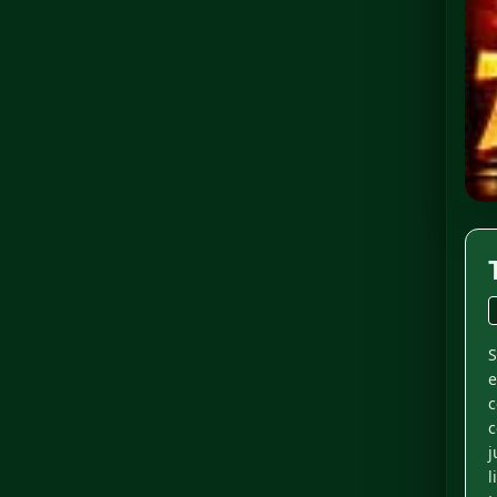
S
e
c
c
j
l