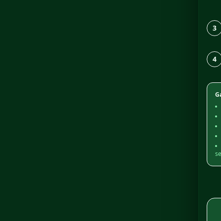
3
4
G
se