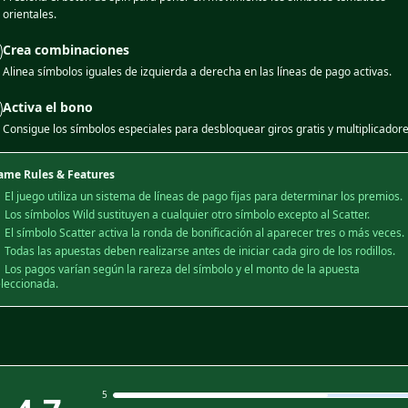
orientales.
Crea combinaciones
Alinea símbolos iguales de izquierda a derecha en las líneas de pago activas.
Activa el bono
Consigue los símbolos especiales para desbloquear giros gratis y multiplicadore
ame Rules & Features
El juego utiliza un sistema de líneas de pago fijas para determinar los premios.
Los símbolos Wild sustituyen a cualquier otro símbolo excepto al Scatter.
El símbolo Scatter activa la ronda de bonificación al aparecer tres o más veces.
Todas las apuestas deben realizarse antes de iniciar cada giro de los rodillos.
Los pagos varían según la rareza del símbolo y el monto de la apuesta
leccionada.
5