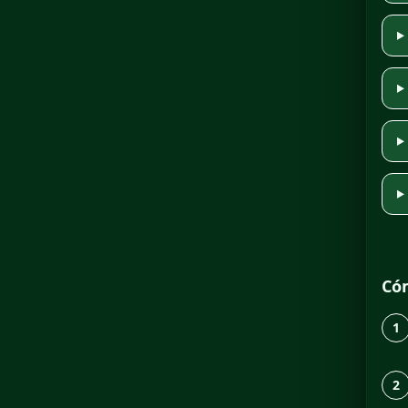
Cóm
1
2