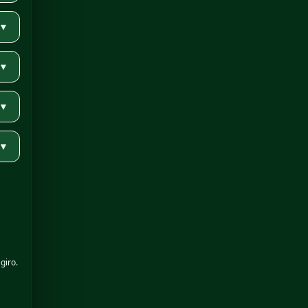
▼
▼
▼
▼
giro.