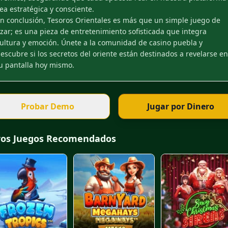
ea estratégica y consciente.
n conclusión, Tesoros Orientales es más que un simple juego de
zar; es una pieza de entretenimiento sofisticada que integra
ultura y emoción. Únete a la comunidad de casino puebla y
escubre si los secretos del oriente están destinados a revelarse en
u pantalla hoy mismo.
Probar Demo
Jugar por Dinero
ros Juegos Recomendados