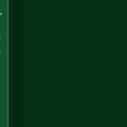
ta
e
,
,