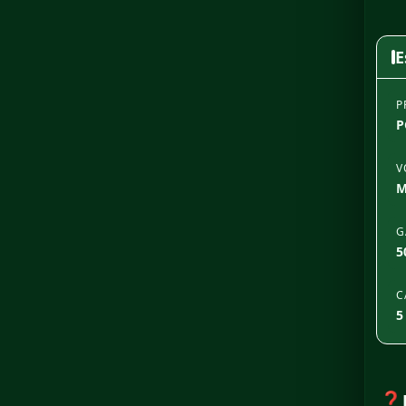
E
P
P
V
M
G
5
C
5
❓