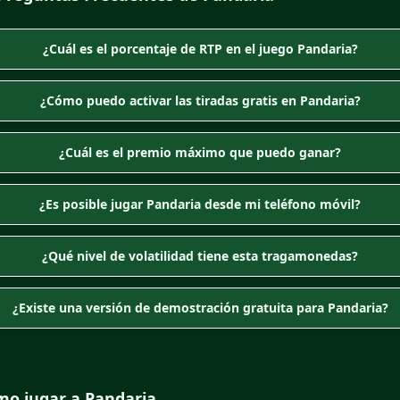
¿Cuál es el porcentaje de RTP en el juego Pandaria?
¿Cómo puedo activar las tiradas gratis en Pandaria?
¿Cuál es el premio máximo que puedo ganar?
¿Es posible jugar Pandaria desde mi teléfono móvil?
¿Qué nivel de volatilidad tiene esta tragamonedas?
¿Existe una versión de demostración gratuita para Pandaria?
mo jugar a Pandaria