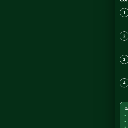
1
2
3
4
G