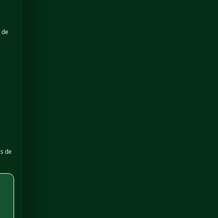
s de
es de