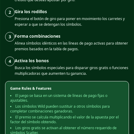
Gira los rodillos
2
Presiona el botón de giro para poner en movimiento los carretes y
esperar a que se detengan los símbolos.
Forma combinaciones
3
Alinea símbolos idénticos en las líneas de pago activas para obtener
premios basados en la tabla de pagos.
Activa los bonos
4
Busca los símbolos especiales para disparar giros gratis o funciones
multiplicadoras que aumenten tu ganancia.
Game Rules & Features
El juego se basa en un sistema de líneas de pago fijas o
ajustables.
Los símbolos Wild pueden sustituir a otros símbolos para
completar combinaciones ganadoras.
El premio se calcula multiplicando el valor de la apuesta por el
factor del símbolo obtenido.
Los giros gratis se activan al obtener el número requerido de
símbolos Scatter.