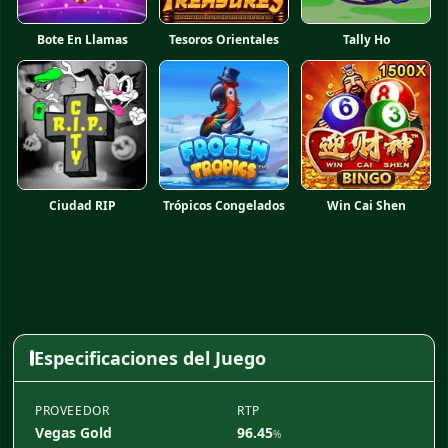
Bote En Llamas
Tesoros Orientales
Tally Ho
Ciudad RIP
Trópicos Congelados
Win Cai Shen
Especificaciones del Juego
PROVEEDOR
RTP
Vegas Gold
96.45
%