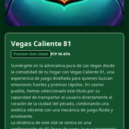
▶
Vegas Caliente 81
Premium Slots Global
RTP 96.45%
Sumérgete en la adrenalina pura de Las Vegas desde
la comodidad de tu hogar con Vegas Caliente 81, una
experiencia de juego diseñada para quienes buscan
emociones fuertes y premios rápidos. En casino
puebla, hemos seleccionado este título por su
capacidad de transportar al usuario directamente al
corazón de la ciudad del pecado, combinando una
estética vibrante con una mecánica de juego fluida y
envolvente.
La dinámica de este slot se centra en una
configuración de 81 líneas de pago, lo que incrementa