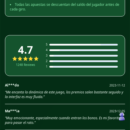
Todas las apuestas se descuentan del saldo del jugador antes de
cada giro.
5
4.7
4
3
⭐⭐⭐⭐⭐
2
1248 Reviews
1
Al***do
2023-11-12
“Me encanta la dinámica de este juego, los premios salen bastante seguido y
la interfaz es muy fluida.”
Ma***ia
2023-12-05
“Muy emocionante, especialmente cuando entran los bonos. Es mi favorito
para pasar el rato.”